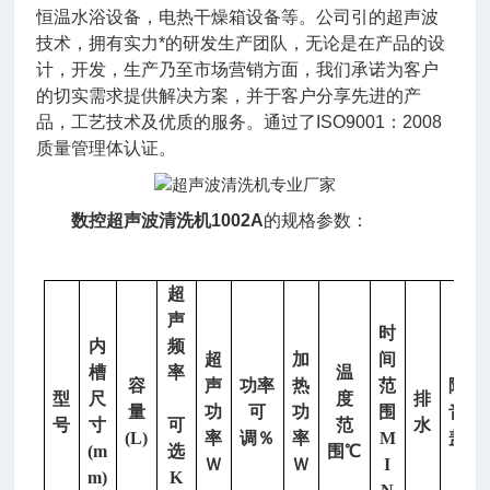
恒温水浴设备，电热干燥箱设备等。公司引的超声波
技术，拥有实力*的研发生产团队，无论是在产品的设
计，开发，生产乃至市场营销方面，我们承诺为客户
的切实需求提供解决方案，并于客户分享先进的产
品，工艺技术及优质的服务。通过了ISO9001：2008
质量管理体认证。
数控超声波清洗机1002A
的规格参数：
超
声
时
内
频
超
加
间
槽
率
温
容
声
功率
热
范
隔
型
尺
度
排
量
功
可
功
围
音
号
寸
可
范
水
(L)
率
调％
率
M
盖
(m
选
围
℃
Ｗ
Ｗ
I
m)
K