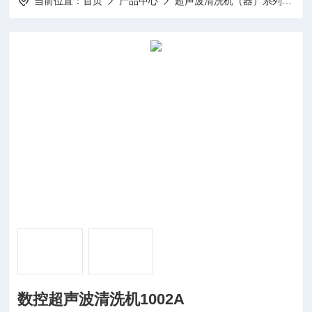
当前位置：
首页
产品中心
超声波清洗机（器）系列
数
数控超声波清洗机1002A