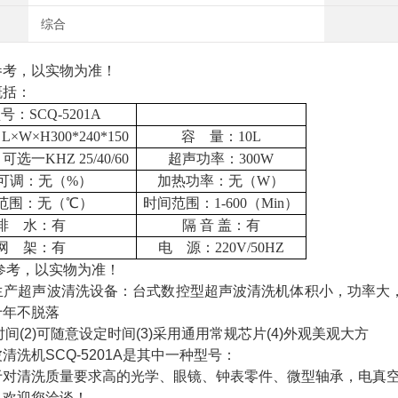
综合
考，以实物为准！
概括：
型号：
SCQ-5201A
：
L×W×H300*240*150
容
量：
10L
：可选一
KHZ 25/40/60
超声功率：
300W
可调：无（
%）
加热功率：无（
W）
范围：无（
℃）
时间范围：
1-600（Min）
排
水：有
隔
音
盖：有
网
架：有
电
源：
220V/50HZ
考，以实物为准！
产超声波清洗设备：台式数控型超声波清洗机体积小，功率大
十年不脱落
时间(2)可随意设定时间(3)采用通用常规芯片(4)外观美观大方
洗机SCQ-5201A是其中一种型号：
对清洗质量要求高的光学、眼镜、钟表零件、微型轴承，电真空
欢迎您洽谈！