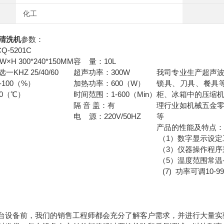
化工
清洗机
参数：
-5201C
H 300*240*150MM
容 量：10L
KHZ 25/40/60
超声功率：300W
我司专业生产超声
-100（%）
加热功率：600（W）
锁具、刀具、餐具
0（℃）
时间范围：1-600（Min）
柜、冰箱中的压缩
隔 音 盖：有
理行业如机械五金
电 源：220V/50HZ
等
产品的性能及特点
（1）数字显示设
（3）仪器操作程序
（5）温度范围常温
(7) 功
一台设备前，我们的销售工程师都会充分了解客户需求，并进行大量