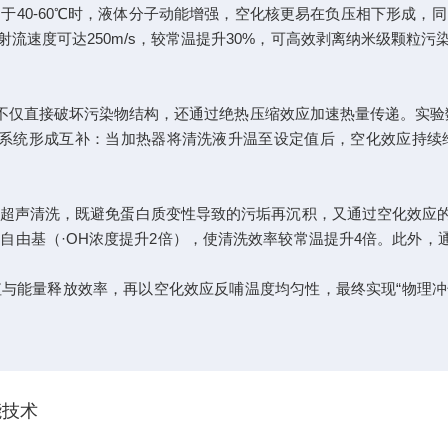
0-60℃时，液体分子动能增强，空化核更易在负压相下形成，
流速度可达250m/s，较常温提升30%，可高效剥离纳米级颗粒
仅直接破坏污染物结构，还通过绝热压缩效应加速热量传递。实验数
与温控系统形成互补：当加热器将清洗液升温至设定值后，空化效应持
声清洗，既避免蛋白质变性导致的污垢再沉积，又通过空化效应的机
自由基（·OH浓度提升2倍），使清洗效率较常温提升4倍。此外，
能量释放效率，再以空化效应反哺温度均匀性，最终实现“物理冲击
能技术