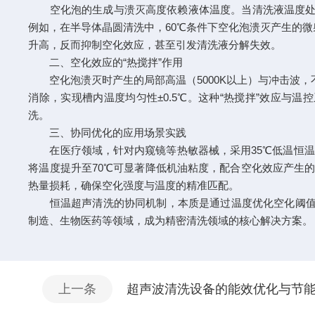
空化泡的生成与溃灭高度依赖液体温度。当清洗液温度处于4
例如，在半导体晶圆清洗中，60℃条件下空化泡溃灭产生的微射
升高，反而抑制空化效应，甚至引发清洗液分解失效。
二、空化效应的“热搅拌”作用
空化泡溃灭时产生的局部高温（5000K以上）与冲击波，不
消除，实现槽内温度均匀性±0.5℃。这种“热搅拌”效应
洗。
三、协同优化的应用场景实践
在医疗领域，针对内窥镜等热敏器械，采用35℃低温恒温超
将温度提升至70℃可显著降低机油粘度，配合空化效应产生的
热量损耗，确保空化强度与温度的精准匹配。
恒温超声清洗的协同机制，本质是通过温度优化空化阈值与
制造、生物医药等领域，成为精密清洗领域的核心解决方案。
上一条
超声波清洗设备的能效优化与节