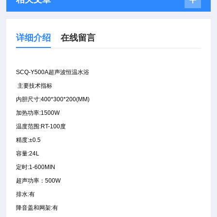
详细介绍
在线留言
SCQ-Y500A
超声波恒温水浴
主要技术指标
内胆尺寸
:400*300*200(MM)
加热功率
:1500W
温度范围
:RT-100
度
精度
:±0.5
容量
:24
L
定时
:1-600MIN
超声功率：500W
排水
:
有
降音盖和网架
:
有