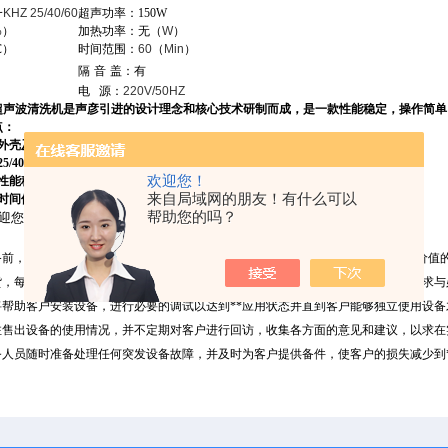
一
KHZ 25/40/60
超声功率：150W
%
）
加热功率：无（
W
）
℃）
时间范围：
60
（
Min
）
隔
音
盖：有
电
源：
220V/50HZ
超声波清洗机是声彦引进的设计理念和核心技术研制而成，是一款性能稳定，操作简单
点：
钢外壳及内槽可以经受水及非水基溶液腐蚀，有效保护机身，延长使用寿命。
5/40/60KHz工业用振子，清洗效率更强。
欢迎您！
，性能稳定，充分考虑各项环保的要求，环保节能。
来自局域网的朋友！有什么可以
时间倒计时1-60分钟可任意调节。
帮助您的吗？
迎您洽谈！
备前，我们的销售工程师都会充分了解客户需求，并进行大量实验以确保提供*有价值
货，每台设备在交付前都将经过严格检验和反复调试，以达到客户对设备的各项要求与
将帮助客户安装设备，进行必要的调试以达到**应用状态并直到客户能够独立使用设备
注售出设备的使用情况，并不定期对客户进行回访，收集各方面的意见和建议，以求在
务人员随时准备处理任何突发设备故障，并及时为客户提供备件，使客户的损失减少到