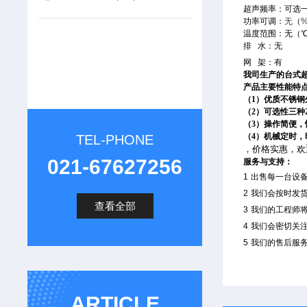
超声频率：可选
功率可调：
无
（
温度范围：无（
排
水：无
网
架：有
我司生产的台式
产品主要性能特
（1）优质不锈
（2）可选性三种2
（3）操作简便
（4）机械定时，
TEL-PHONE
，价格实惠，欢
021-67627256
服务与支持：
1
出售每一台设
2
我们会按时发
查看全部
3
我们的工程师
4
我们会密切关
5
我们的售后服
ARTICLE