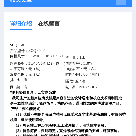
详细介绍
在线留言
SCQ-6201
产品型号：
SCQ-6201
内槽尺寸：
L×W×H
330*300*150
容
量：15
L
超声频率：
25/40/60KHZ
(
可选一
)
超声功率：350W
功率可调：
无
（
%
）
加热功率：无（
W
）
温度范围：无（℃）
时间范围：
60
（
Min
）
排
水：
有
隔
音
盖：有
网
架：有
电
源：
220V/50HZ
*图片经供参考，以实物为准
我司生产的超声波清洗机是声彦引进的设计理念和核心技术研制而成，
是一款性能稳定，操作简单，功能齐全，通用性强的超声波清洗产品。
产品主要性能特点：
（1）优质不锈钢外壳及内槽可以经受水及非水基溶液腐蚀，有效保护
机身，延长使用寿命。
（2）可选性三种25/40/60KHz工业用振子，清洗效率更强。
（3）操作简便，性能稳定，充分考虑各项环保的要求，环保节能。