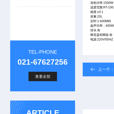
加热功率
:1500W
温度范围
:RT-100
精度
:±0.1
容量
:20
L
定时
:1-600MIN
超声功率：400W
排水
:
有
降音盖和网架
:
有
电源
:220V/50HZ
TEL-PHONE
021-67627256
上一个
查看全部
ARTICLE