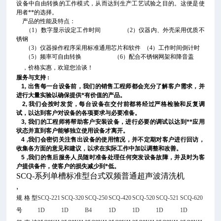
设备中自由转换的工作模式，从而达到生产工艺试验之目的。这便是使
用者**的选择。
产品的性能及特点：
（1）数字显示设定工作时间 （2）仪器内、外壳采用优质不
锈钢
（3）仪器操作程序采用标准通用芯片和软件 （4）工作时间倒计时
（5）频率可自由转换 （6）配合不锈钢网架和降音盖
，价格实惠，欢迎您洽谈！
服务与支持
:
1
,
出售每一台设备前，我们的销售工程师都会充分了解客户需求，并
进行大量实验以确保提供*有价值的产品。
2
,
我们会按时发货，每台设备在交付前都将经过严格检验和反复调
试，以达到客户对设备的各项要求与必要准备。
3
,
我们的工程师将帮助客户安装设备，进行必要的调试以达到**应用
状态并直到客户能够独立使用设备才离开。
4
,
我们会密切关注售出设备的使用情况，并不定期对客户进行回访，
收集各方面的意见和建议，以求在实际工作中加以调整和改善。
5
,
我们的售后服务人员随时准备处理任何突发设备故障，并及时为客
户提供备件，使客户的损失减少到*低。
SCQ-
系列单槽标准型
台式双频普通
超声波清洗机
,
规格型
SCQ-221
SCQ-320
SCQ-250
SCQ-420
SCQ-520
SCQ-521
SCQ-620
号
1D
1D
B4
1D
1D
1D
1D