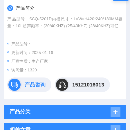
产品简介
产品型号：SCQ-5201D内槽尺寸：L×W×H420*240*180MM容
量：10L超声频率：(20/40KHZ).(25/40KHZ).(28/40KHZ)可任选
之一超声功率：300W功率可调：无（%）加热功率：无（W）
温度范围：无（℃）时间范围：600（Min）排水：有隔音盖：有
产品型号：
网架：有电源：220V/50HZ图片仅供参考，以实物图为准
更新时间：2025-01-16
厂商性质：生产厂家
访问量：1329
产品咨询
15121016013
产品分类
相关文章