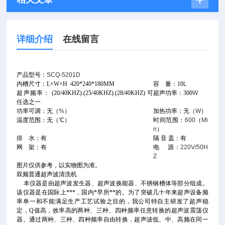
详细介绍
在线留言
产品型号：
SCQ-5201D
内槽尺寸：
L×W×
H 420*240*180MM
容
量：10
L
超声频率： (20/40KHZ).(25/40KHZ).(28/40KHZ)
可
超声功率：300
W
任选之一
功率可调：
无
（
%
）
加热功率：
无
（
W
）
温度范围：
无
（℃）
时间范围：
600
（
Mi
n
）
排
水：有
隔
音
盖：有
网
架：有
电
源：
220V/50H
Z
图片仅供参考，以实物图为准。
双频普通超声波清洗机
本仪器是由超声波发生器、超声波换能器、不锈钢槽体等部分组成。
该仪器是在国际上***，国内*早所**的。为了突破几十年来超声设备频
率单一和不能满足生产工艺试验之目的，我公司特自主研发了超声稳
定，Q值高，效率高的两种、三种、四种频率任意转换的超声波震荡仪
器。通过两种、三种、四种频率自由转换，超声波低、中、高频在同一