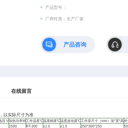
产品型号：
厂商性质：生产厂家
产品咨询
在线留言
，以实际尺寸为准
电压 V
加热功率W
工作温度℃
温度精度℃
温度波动度℃
工作室尺寸（mm）深*宽*高
外
1500
RT-300
±1.0
±1.0
250*300*250
50