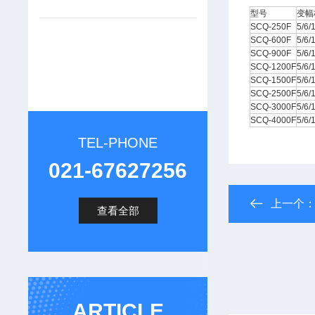
型号
变幅
SCQ-250F
5/6/
SCQ-600F
5/6/
SCQ-900F
5/6/
SCQ-1200F
5/6/
SCQ-1500F
5/6/
SCQ-2500F
5/6/
SCQ-3000F
5/6/
SCQ-4000F
5/6/
TEL-PHONE
021-67627256
上一个
查看全部
ARTICLE