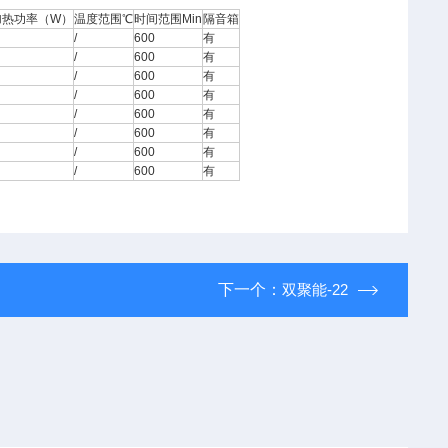
加热功率（W）
温度范围℃
时间范围Min
隔音箱
/
600
有
/
600
有
/
600
有
/
600
有
/
600
有
/
600
有
/
600
有
/
600
有
下一个：
双聚能-22